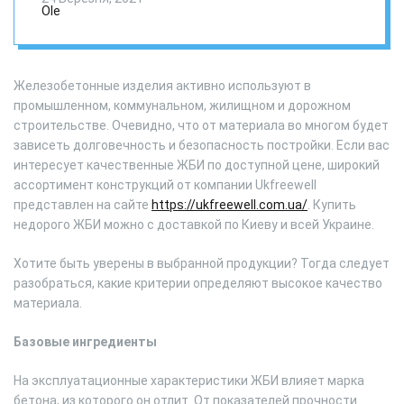
составляющие
Ole
материала
Железобетонные изделия активно используют в
промышленном, коммунальном, жилищном и дорожном
строительстве. Очевидно, что от материала во многом будет
зависеть долговечность и безопасность постройки. Если вас
интересует качественные ЖБИ по доступной цене, широкий
ассортимент конструкций от компании Ukfreewell
представлен на сайте
https://ukfreewell.com.ua/
. Купить
недорого ЖБИ можно с доставкой по Киеву и всей Украине.
Хотите быть уверены в выбранной продукции? Тогда следует
разобраться, какие критерии определяют высокое качество
материала.
Базовые ингредиенты
На эксплуатационные характеристики ЖБИ влияет марка
бетона, из которого он отлит. От показателей прочности