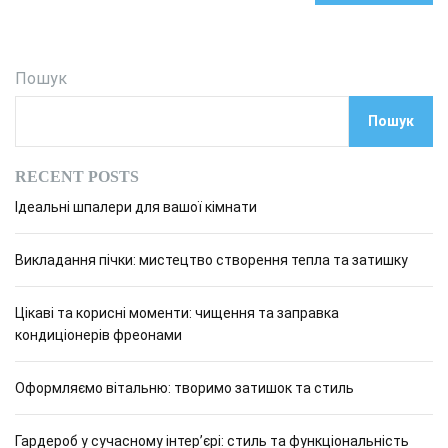
Пошук
Пошук
RECENT POSTS
Ідеальні шпалери для вашої кімнати
Викладання пічки: мистецтво створення тепла та затишку
Цікаві та корисні моменти: чищення та заправка
кондиціонерів фреонами
Оформляємо вітальню: творимо затишок та стиль
Гардероб у сучасному інтер’єрі: стиль та функціональність