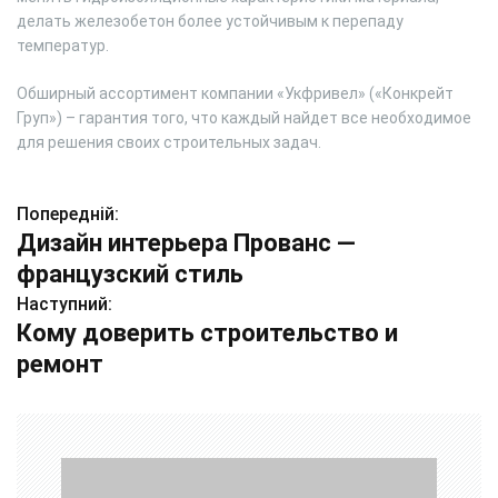
делать железобетон более устойчивым к перепаду
температур.
Обширный ассортимент компании «Укфривел» («Конкрейт
Груп») – гарантия того, что каждый найдет все необходимое
для решения своих строительных задач.
Попередній:
Н
Дизайн интерьера Прованс —
а
французский стиль
в
Наступний:
Кому доверить строительство и
і
ремонт
г
а
ц