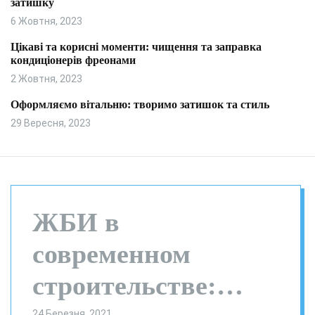
затишку
и
л
ь
6 Жовтня, 2023
о
р
Цікаві та корисні моменти: чищення та заправка
о
кондиціонерів фреонами
в
о
2 Жовтня, 2023
г
о
Оформляємо вітальню: творимо затишок та стиль
р
29 Вересня, 2023
е
ж
и
м
у
ЖБИ в
современном
строительстве:
24 Березня, 2021