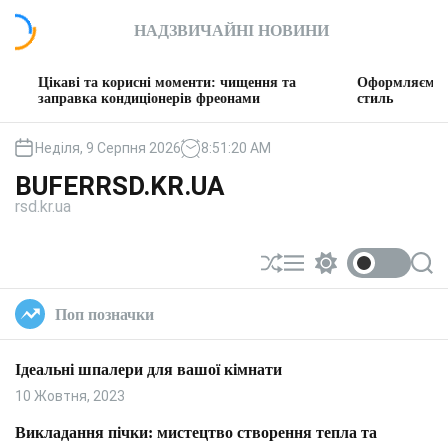
П
НАДЗВИЧАЙНІ НОВИНИ
е
р
е
і та корисні моменти: чищення та
Оформляємо вітальню: т
й
вка кондиціонерів фреонами
стиль
т
и
Неділя, 9 Серпня 2026
8
:
51
:
21
AM
д
BUFERRSD.KR.UA
о
rsd.kr.ua
в
м
і
П
М
П
П
с
е
е
е
о
т
р
н
р
ш
Поп позначки
у
е
ю
е
у
т
м
к
а
и
Ідеальні шпалери для вашої кімнати
с
к
у
а
10 Жовтня, 2023
в
ч
а
к
Викладання пічки: мистецтво створення тепла та
т
о