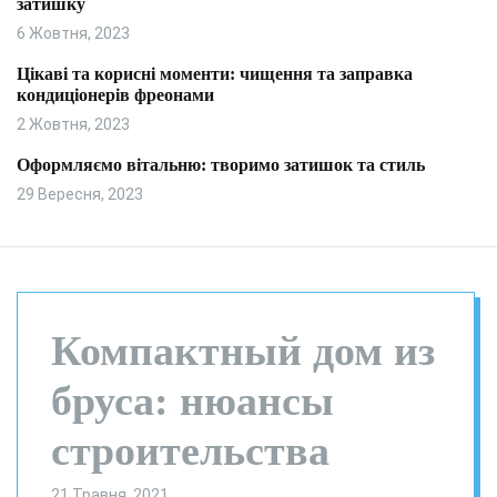
затишку
и
л
ь
6 Жовтня, 2023
о
р
Цікаві та корисні моменти: чищення та заправка
о
кондиціонерів фреонами
в
о
2 Жовтня, 2023
г
о
Оформляємо вітальню: творимо затишок та стиль
р
29 Вересня, 2023
е
ж
и
м
у
Компактный дом из
бруса: нюансы
строительства
21 Травня, 2021