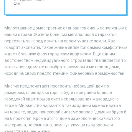
Ole
Малоэтажное домостроение становится очень популярным в
нашей стране. Жители больших мегаполисов стараются
переехать за город и жить на своем участке земли. Как
говорят эксперты, такое жилье является самым комфортным
и дает большую фору городским квартирам. Еще одним
достоинством индивидуального строительства является то,
что вы всегда можете выбрать размеры и материал дома,
исходя из своих предпочтений и финансовых возможностей.
Многие предпочитают построить небольшой дом по
размерам, площадь которого будет все равно больше
городской квартиры за счет использования мансардного
этажа. Множество вариантов таких зданий можно найти в
интернете, задав поисковой системе запрос “дома из бруса 6
на 6 проекты”. Кроме этого, дома из экологически чистого
материала, несомненно, помогут улучшить здоровье и
качество вашей жизни.