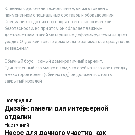
Клееный брус очень технологичен, он изготовлен с
применением специальных составов и оборудования.
Специалисты до сих пор спорят о его экологической
безопасности, но при этом он обладает важным
достоинством: такой материал не деформируется и не дает
усадку. Отделкой такого дома можно заниматься сразу после
возведения.
Обычный брус − самый демократичный вариант.
Единственный его минус в том, что сруб из него дает усадку
и некоторое время (обычно год) он должен постоять
закрытый кровлей.
Попередній:
Н
Дизайн: панели для интерьерной
а
отделки
в
Наступний:
Насос для дачного участка: как