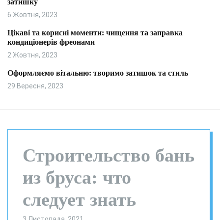
затишку
и
л
ь
6 Жовтня, 2023
о
р
Цікаві та корисні моменти: чищення та заправка
о
кондиціонерів фреонами
в
о
2 Жовтня, 2023
г
о
Оформляємо вітальню: творимо затишок та стиль
р
29 Вересня, 2023
е
ж
и
м
у
Строительство бань
из бруса: что
следует знать
3 Листопада, 2021