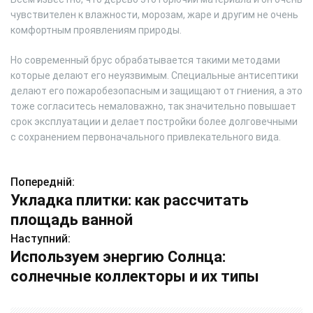
чувствителен к влажности, морозам, жаре и другим не очень
комфортным проявлениям природы.
Но современный брус обрабатывается такими методами
которые делают его неуязвимым. Специальные антисептики
делают его пожаробезопасным и защищают от гниения, а это
тоже согласитесь немаловажно, так значительно повышает
срок эксплуатации и делает постройки более долговечными
с сохранением первоначального привлекательного вида.
Попередній:
Н
Укладка плитки: как рассчитать
а
площадь ванной
в
Наступний:
Используем энергию Солнца:
і
солнечные коллекторы и их типы
г