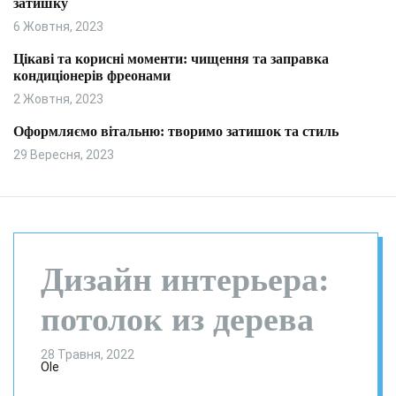
затишку
и
л
ь
6 Жовтня, 2023
о
р
Цікаві та корисні моменти: чищення та заправка
о
кондиціонерів фреонами
в
о
2 Жовтня, 2023
г
о
Оформляємо вітальню: творимо затишок та стиль
р
29 Вересня, 2023
е
ж
и
м
у
Дизайн интерьера:
потолок из дерева
28 Травня, 2022
Ole