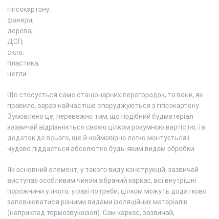
гіпсокартону;
фанери;
дерева;
ДСП;
скло;
пластика;
цегли.
Що стосується саме стаціонарних перегородок, то вони, як
правило, зараз найчастіше споруджуються з гіпсокартону.
Зумовлено це, переважно тим, що подібний будматеріал
зазвичай відрізняється своєю цілком розумною вартістю, і в
додаток до всього, ще й неймовірно легко монтується і
чудово піддається абсолютно будь-яким видам обробки.
Як основний елемент, у такого виду конструкцій, зазвичай
виступає особливим чином зібраний каркас, всі внутрішні
порожнини у якого, у разі потреби, цілком можуть додатково
заповнюватися різними видами ізоляційних матеріалів
(наприклад термозвукоізол). Сам каркас, зазвичай,