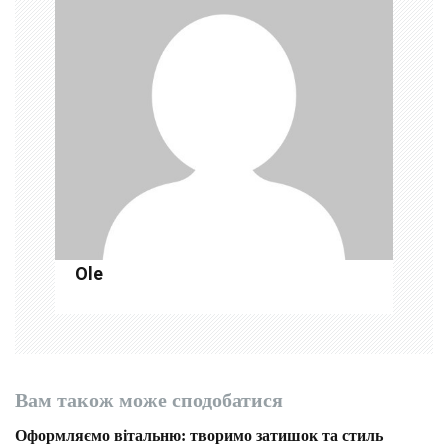
я
з
а
п
и
с
і
Ole
в
Вам також може сподобатися
Оформляємо вітальню: творимо затишок та стиль