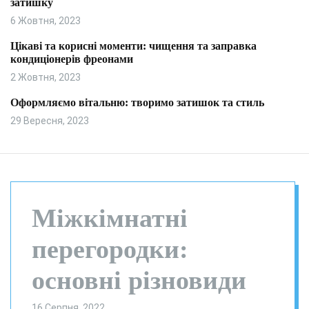
затишку
и
л
ь
6 Жовтня, 2023
о
р
Цікаві та корисні моменти: чищення та заправка
о
кондиціонерів фреонами
в
о
2 Жовтня, 2023
г
о
Оформляємо вітальню: творимо затишок та стиль
р
29 Вересня, 2023
е
ж
и
м
у
Міжкімнатні
перегородки:
основні різновиди
16 Серпня, 2022