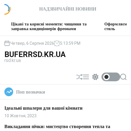
П
НАДЗВИЧАЙНІ НОВИНИ
е
р
е
і та корисні моменти: чищення та
Оформляємо вітальню: т
й
вка кондиціонерів фреонами
стиль
т
и
Четвер, 6 Серпня 2026
5
:
14
:
00
PM
д
BUFERRSD.KR.UA
о
rsd.kr.ua
в
м
і
П
М
П
П
с
е
е
е
о
т
р
н
р
ш
Поп позначки
у
е
ю
е
у
т
м
к
а
и
Ідеальні шпалери для вашої кімнати
с
к
у
а
10 Жовтня, 2023
в
ч
а
к
Викладання пічки: мистецтво створення тепла та
т
о