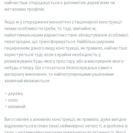
найчастіше споруджується з допомогою дерев’яних чи
металевих профілів.
Якщо ж у спорудженні монолітної стаціонарної конструкції
немає особливої потреби, то тоді, звичайно ж,
найоптимальнішим варіантом стане облаштування особливої
перегородки, що трансформується. Найбільш широким
поширенням даного виду конструкції, як правило, найчастіше
користуються тоді, коли є крайня необхідність у
розмежуванні будь-якого простору, або в маскування якого-
небудь отвору. Що стосується безпосередньо самого
матеріалу виконання, то найпопулярнішими рішеннями
зазвичай вважаються:
– дерево;
– скло;
– алюміній.
Виготовлені з алюмінію конструкції, як правило, дуже вигідно
відрізняються в плані своєї неймовірної легкості, а зроблені зі
скла – надзвичайно високим показником естетичності. Якщо