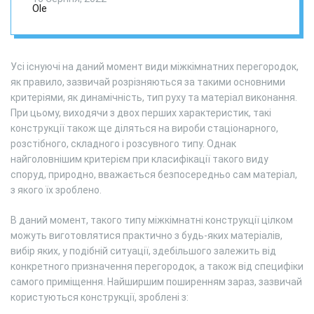
Ole
Усі існуючі на даний момент види міжкімнатних перегородок,
як правило, зазвичай розрізняються за такими основними
критеріями, як динамічність, тип руху та матеріал виконання.
При цьому, виходячи з двох перших характеристик, такі
конструкції також ще діляться на вироби стаціонарного,
розстібного, складного і розсувного типу. Однак
найголовнішим критерієм при класифікації такого виду
споруд, природно, вважається безпосередньо сам матеріал,
з якого їх зроблено.
В даний момент, такого типу міжкімнатні конструкції цілком
можуть виготовлятися практично з будь-яких матеріалів,
вибір яких, у подібній ситуації, здебільшого залежить від
конкретного призначення перегородок, а також від специфіки
самого приміщення. Найширшим поширенням зараз, зазвичай
користуються конструкції, зроблені з: