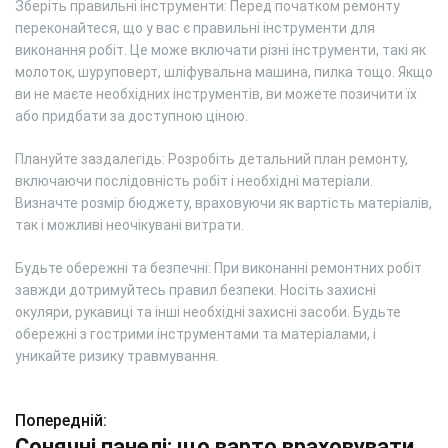
Зберіть правильні інструменти: Перед початком ремонту
переконайтеся, що у вас є правильні інструменти для
виконання робіт. Це може включати різні інструменти, такі як
молоток, шуруповерт, шліфувальна машина, пилка тощо. Якщо
ви не маєте необхідних інструментів, ви можете позичити їх
або придбати за доступною ціною.
Плануйте заздалегідь: Розробіть детальний план ремонту,
включаючи послідовність робіт і необхідні матеріали.
Визначте розмір бюджету, враховуючи як вартість матеріалів,
так і можливі неочікувані витрати.
Будьте обережні та безпечні: При виконанні ремонтних робіт
завжди дотримуйтесь правил безпеки. Носіть захисні
окуляри, рукавиці та інші необхідні захисні засоби. Будьте
обережні з гострими інструментами та матеріалами, і
уникайте ризику травмування.
Попередній:
Н
Сонячні панелі: що варто враховувати