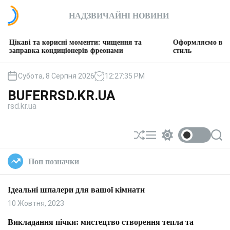
П
НАДЗВИЧАЙНІ НОВИНИ
е
р
е
 корисні моменти: чищення та
Оформляємо вітальню: твор
й
 кондиціонерів фреонами
стиль
т
и
Субота, 8 Серпня 2026
12
:
27
:
36
PM
д
BUFERRSD.KR.UA
о
rsd.kr.ua
в
м
і
П
М
П
П
с
е
е
е
о
т
р
н
р
ш
Поп позначки
у
е
ю
е
у
т
м
к
а
и
Ідеальні шпалери для вашої кімнати
с
к
у
а
10 Жовтня, 2023
в
ч
а
к
Викладання пічки: мистецтво створення тепла та
т
о