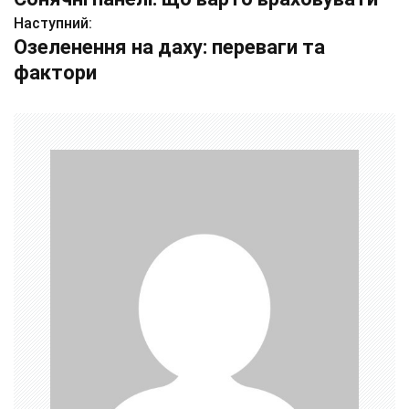
а
Наступний:
Озеленення на даху: переваги та
в
фактори
і
г
а
ц
і
я
з
а
п
и