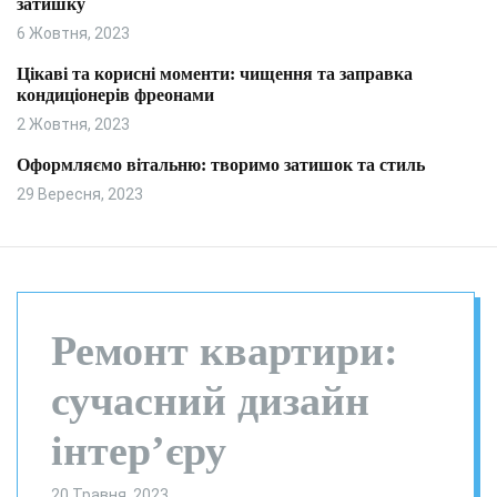
затишку
и
л
ь
6 Жовтня, 2023
о
р
Цікаві та корисні моменти: чищення та заправка
о
кондиціонерів фреонами
в
о
2 Жовтня, 2023
г
о
Оформляємо вітальню: творимо затишок та стиль
р
29 Вересня, 2023
е
ж
и
м
у
Ремонт квартири:
сучасний дизайн
інтерʼєру
20 Травня, 2023